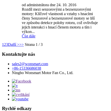
od administrátora dne 24. 10. 2016
Rozdíl mezi senzorovými a bezsenzorovými
motory: Klíčové vlastnosti a vztahy s hnacími
členy Senzorové a bezsenzorové motory se liší
ve způsobu detekce polohy rotoru, což ovlivňuje
jejich interakci s hnací členem motoru a tím i
výkon...
Číst dále
1
2
3
Další >
>>
Strana 1 / 3
Kontaktujte nás
sales2@wonsmart.com
+86-15336686038
Ningbo Wonsmart Motor Fan Co., Ltd.
Rychlé odkazy