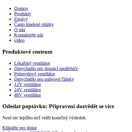
Domov
Produkty
Zprávy
Často kladené otázky
O nás
Kontaktujte nás
video
Produktové centrum
Lékařský ventilátor
Dmychadlo pro domácí spotřebiče
Průmyslový ventilátor
Dmychadlo pro palivové články
12V ventilátor
24V ventilátor
48V ventilátor
Odeslat poptávku: Připraveni dozvědět se více
Není nic lepšího než vidět konečný výsledek.
Klikněte pro dotaz