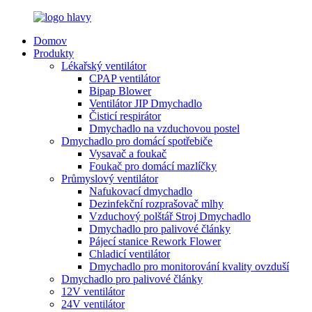
Domov
Produkty
Lékařský ventilátor
CPAP ventilátor
Bipap Blower
Ventilátor JIP Dmychadlo
Čisticí respirátor
Dmychadlo na vzduchovou postel
Dmychadlo pro domácí spotřebiče
Vysavač a foukač
Foukač pro domácí mazlíčky
Průmyslový ventilátor
Nafukovací dmychadlo
Dezinfekční rozprašovač mlhy
Vzduchový polštář Stroj Dmychadlo
Dmychadlo pro palivové články
Pájecí stanice Rework Flower
Chladicí ventilátor
Dmychadlo pro monitorování kvality ovzduší
Dmychadlo pro palivové články
12V ventilátor
24V ventilátor