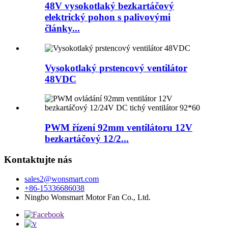
48V vysokotlaký bezkartáčový
elektrický pohon s palivovými
články...
Vysokotlaký prstencový ventilátor
48VDC
PWM řízení 92mm ventilátoru 12V
bezkartáčový 12/2...
Kontaktujte nás
sales2@wonsmart.com
+86-15336686038
Ningbo Wonsmart Motor Fan Co., Ltd.