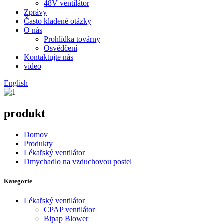
48V ventilátor
Zprávy
Často kladené otázky
O nás
Prohlídka továrny
Osvědčení
Kontaktujte nás
video
English
produkt
Domov
Produkty
Lékařský ventilátor
Dmychadlo na vzduchovou postel
Kategorie
Lékařský ventilátor
CPAP ventilátor
Bipap Blower