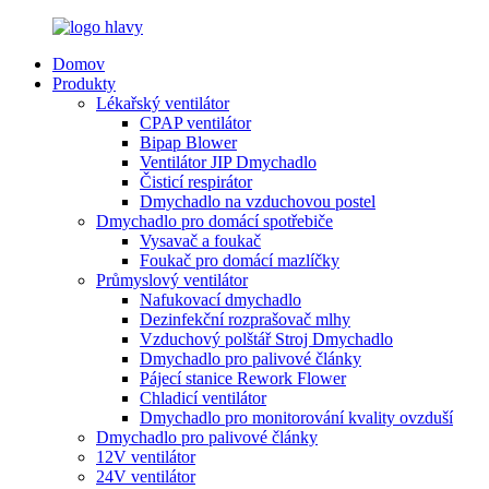
Domov
Produkty
Lékařský ventilátor
CPAP ventilátor
Bipap Blower
Ventilátor JIP Dmychadlo
Čisticí respirátor
Dmychadlo na vzduchovou postel
Dmychadlo pro domácí spotřebiče
Vysavač a foukač
Foukač pro domácí mazlíčky
Průmyslový ventilátor
Nafukovací dmychadlo
Dezinfekční rozprašovač mlhy
Vzduchový polštář Stroj Dmychadlo
Dmychadlo pro palivové články
Pájecí stanice Rework Flower
Chladicí ventilátor
Dmychadlo pro monitorování kvality ovzduší
Dmychadlo pro palivové články
12V ventilátor
24V ventilátor