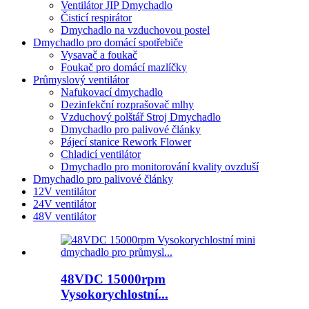
Ventilátor JIP Dmychadlo
Čisticí respirátor
Dmychadlo na vzduchovou postel
Dmychadlo pro domácí spotřebiče
Vysavač a foukač
Foukač pro domácí mazlíčky
Průmyslový ventilátor
Nafukovací dmychadlo
Dezinfekční rozprašovač mlhy
Vzduchový polštář Stroj Dmychadlo
Dmychadlo pro palivové články
Pájecí stanice Rework Flower
Chladicí ventilátor
Dmychadlo pro monitorování kvality ovzduší
Dmychadlo pro palivové články
12V ventilátor
24V ventilátor
48V ventilátor
48VDC 15000rpm
Vysokorychlostní...