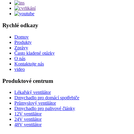
Rychlé odkazy
Domov
Produkty
Zprávy
Často kladené otázky
O nás
Kontaktujte nás
video
Produktové centrum
Lékařský ventilátor
Dmychadlo pro domácí spotřebiče
Průmyslový ventilátor
Dmychadlo pro palivové články
12V ventilátor
24V ventilátor
48V ventilátor