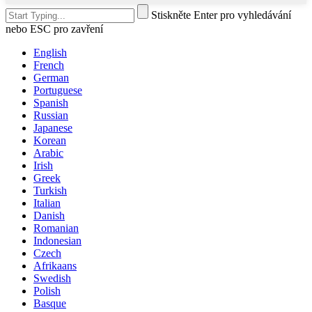
Stiskněte Enter pro vyhledávání
nebo ESC pro zavření
English
French
German
Portuguese
Spanish
Russian
Japanese
Korean
Arabic
Irish
Greek
Turkish
Italian
Danish
Romanian
Indonesian
Czech
Afrikaans
Swedish
Polish
Basque