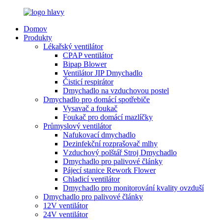
Domov
Produkty
Lékařský ventilátor
CPAP ventilátor
Bipap Blower
Ventilátor JIP Dmychadlo
Čisticí respirátor
Dmychadlo na vzduchovou postel
Dmychadlo pro domácí spotřebiče
Vysavač a foukač
Foukač pro domácí mazlíčky
Průmyslový ventilátor
Nafukovací dmychadlo
Dezinfekční rozprašovač mlhy
Vzduchový polštář Stroj Dmychadlo
Dmychadlo pro palivové články
Pájecí stanice Rework Flower
Chladicí ventilátor
Dmychadlo pro monitorování kvality ovzduší
Dmychadlo pro palivové články
12V ventilátor
24V ventilátor