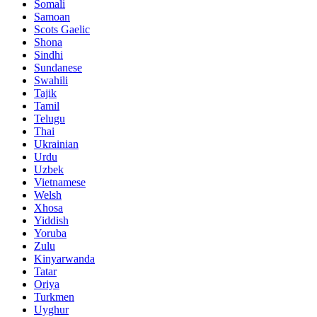
Somali
Samoan
Scots Gaelic
Shona
Sindhi
Sundanese
Swahili
Tajik
Tamil
Telugu
Thai
Ukrainian
Urdu
Uzbek
Vietnamese
Welsh
Xhosa
Yiddish
Yoruba
Zulu
Kinyarwanda
Tatar
Oriya
Turkmen
Uyghur