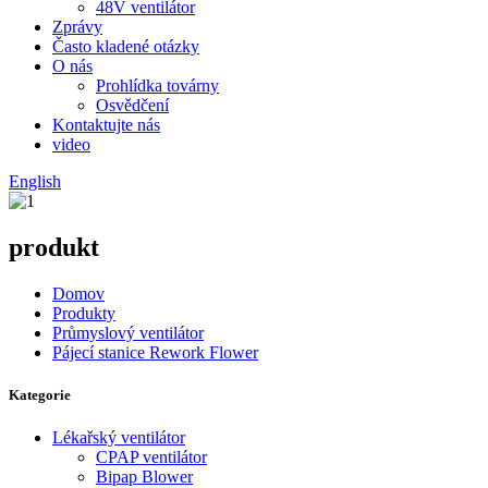
48V ventilátor
Zprávy
Často kladené otázky
O nás
Prohlídka továrny
Osvědčení
Kontaktujte nás
video
English
produkt
Domov
Produkty
Průmyslový ventilátor
Pájecí stanice Rework Flower
Kategorie
Lékařský ventilátor
CPAP ventilátor
Bipap Blower