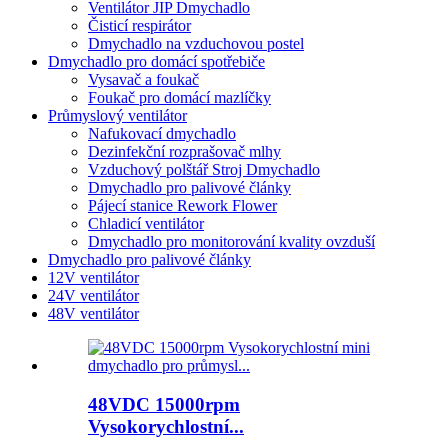
Ventilátor JIP Dmychadlo
Čisticí respirátor
Dmychadlo na vzduchovou postel
Dmychadlo pro domácí spotřebiče
Vysavač a foukač
Foukač pro domácí mazlíčky
Průmyslový ventilátor
Nafukovací dmychadlo
Dezinfekční rozprašovač mlhy
Vzduchový polštář Stroj Dmychadlo
Dmychadlo pro palivové články
Pájecí stanice Rework Flower
Chladicí ventilátor
Dmychadlo pro monitorování kvality ovzduší
Dmychadlo pro palivové články
12V ventilátor
24V ventilátor
48V ventilátor
48VDC 15000rpm
Vysokorychlostní...