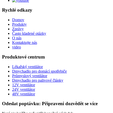
Rychlé odkazy
Domov
Produkty
Zprávy
Často kladené otázky
O nás
Kontaktujte nás
video
Produktové centrum
Lékařský ventilátor
Dmychadlo pro domácí spotřebiče
Průmyslový ventilátor
Dmychadlo pro palivové články
12V ventilátor
24V ventilátor
48V ventilátor
Odeslat poptávku: Připraveni dozvědět se více