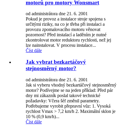
motorů pro motory Wonsmart
od administrátora dne 21. 6. 2001
Pokud je provoz a instalace stroje spojena s
určitými riziky, na co je třeba při instalaci a
provozu zpomalovacího motoru věnovat
pozornost? Před instalací a laděním je nutné
zkontrolovat motor reduktoru rychlosti, než jej
lze nainstalovat. V procesu instalace...
Číst dále
Jak vybrat bezkartáčový
stejnosměrný motor?
od administrátora dne 21. 6. 2001
Jak si vyberu vhodný bezkartáčový stejnosměrný
motor? Podívejme se na jeden příklad: Před pár
dny mi zákazník poslal takové technické
požadavky: Včera šéf změnil parametry.
Potřebujeme vyrobit přepravní vůz: 1. Vysoká
rychlost Vmax > 7,2 km/h 2. Maximální sklon je
10 % (0,9 km/h)...
Číst dále