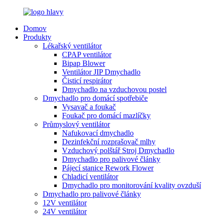
Domov
Produkty
Lékařský ventilátor
CPAP ventilátor
Bipap Blower
Ventilátor JIP Dmychadlo
Čisticí respirátor
Dmychadlo na vzduchovou postel
Dmychadlo pro domácí spotřebiče
Vysavač a foukač
Foukač pro domácí mazlíčky
Průmyslový ventilátor
Nafukovací dmychadlo
Dezinfekční rozprašovač mlhy
Vzduchový polštář Stroj Dmychadlo
Dmychadlo pro palivové články
Pájecí stanice Rework Flower
Chladicí ventilátor
Dmychadlo pro monitorování kvality ovzduší
Dmychadlo pro palivové články
12V ventilátor
24V ventilátor